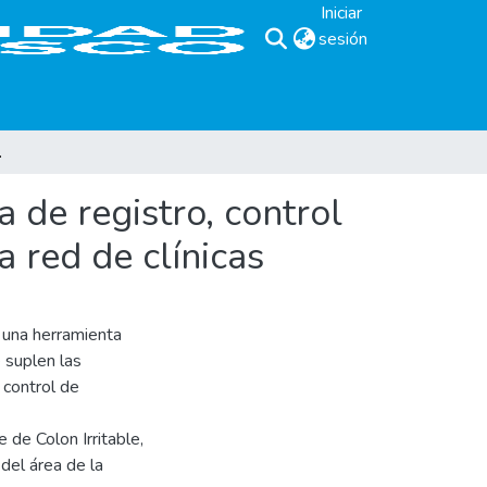
Iniciar
sesión
(current)
, para una red de clínicas
 de registro, control
a red de clínicas
e una herramienta
 suplen las
 control de
 de Colon Irritable,
 del área de la