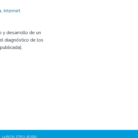
a
,
Internet
o y desarrollo de un
el diagnóstico de los
 publicada).
, (+503) 2251-8200