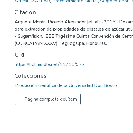
Azúcar
,
MATLAB
,
Procesamiento Digital
,
Segmentación
,
Citación
Argueta Morán, Ricardo Alexander [et. al]. (2015). Desar
para extracción de propiedades de cristales de azúcar utiliz
- SugarVision. IEEE Trigésima Quinta Convención de Cen
(CONCAPAN XXXV). Tegucigalpa, Honduras.
URI
https://hdl.handle.net/11715/972
Colecciones
Producción científica de la Universidad Don Bosco
Página completa del ítem