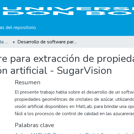
cas del repositorio
Producción científica de la Universidad Don Bosco
Desarrollo de software para extracción de propiedades de cristales de azúcar utilizando visión artificial - SugarVision
e para extracción de propieda
n artificial - SugarVision
Resumen
El presente trabajo habla sobre el desarrollo de un softw
propiedades geométricas de cristales de azúcar, utilizand
visión artificial disponibles en MatLab, para brindar una o
fácil a los procesos de control de calidad en las azucareras
Palabras clave