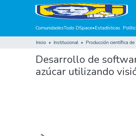
Comunidades
Todo DSpace
Estadísticas
Políti
Inicio
Institucional
Desarrollo de softwar
azúcar utilizando visió
Cargando...