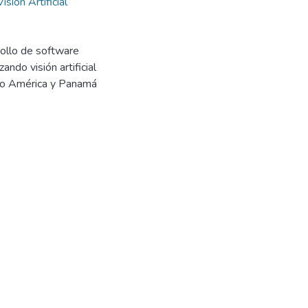
Visión Artificial
rollo de software
ando visión artificial
tro América y Panamá