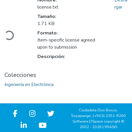
Nombre:
Desca
license.txt
rgar
Tamaño:
1.71 KB
Cargando...
Formato:
Item-specific license agreed
upon to submission
Descripción:
Colecciones
Ingeniería en Electrónica
Ciudadela Don Bosco,
Soyapango, (+503) 2251-8200
Software DSpace copyright ©
2002 - 2026 LYRASIS