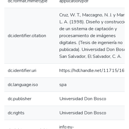
dc.format.mimetype
application/pdf
Cruz, W. T., Maccagno, N. J. y Marin,
L. A. (1998). Diseño y construcción
de un sistema de captación y
dc.identifier.citation
procesamiento de imágenes
digitales. (Tesis de ingeniería no
publicada). Universidad Don Bosco
San Salvador, El Salvador, C. A.
dc.identifier.uri
https://hdl.handle.net/11715/169
dc.language.iso
spa
dc.publisher
Universidad Don Bosco
dc.rights
Universidad Don Bosco
info:eu-