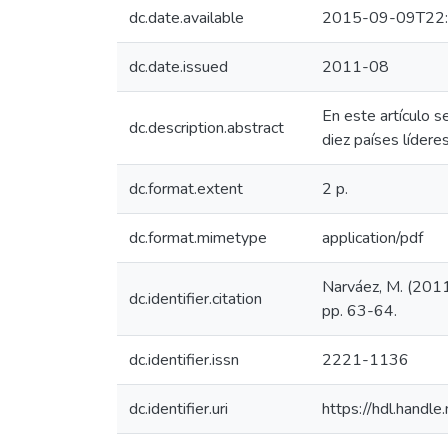
dc.date.available
2015-09-09T22:
dc.date.issued
2011-08
En este artículo s
dc.description.abstract
diez países líder
dc.format.extent
2 p.
dc.format.mimetype
application/pdf
Narváez, M. (2011
dc.identifier.citation
pp. 63-64.
dc.identifier.issn
2221-1136
dc.identifier.uri
https://hdl.handl