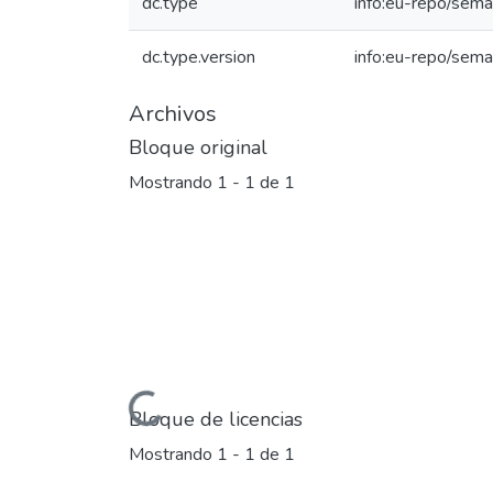
dc.type
info:eu-repo/seman
dc.type.version
info:eu-repo/sema
Archivos
Bloque original
Mostrando
1 - 1 de 1
Cargando...
Bloque de licencias
Mostrando
1 - 1 de 1