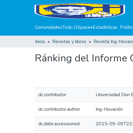
Comunidades
Todo DSpace
Estadísticas
Políti
Inicio
Revistas y libros
Revista Ing-Novac
Ránking del Informe 
dc.contributor
Universidad Don 
dc.contributor.author
Ing-Novación
dc.date.accessioned
2015-09-09T22: