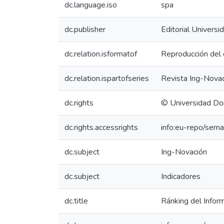
dc.language.iso
spa
dc.publisher
Editorial Univers
dc.relation.isformatof
Reproducción del 
dc.relation.ispartofseries
Revista Ing-Novac
dc.rights
© Universidad Do
dc.rights.accessrights
info:eu-repo/sem
dc.subject
Ing-Novación
dc.subject
Indicadores
dc.title
Ránking del Infor