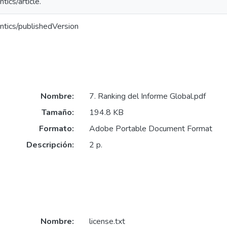
tics/article.
ntics/publishedVersion
Nombre:
7. Ranking del Informe Global.pdf
Tamaño:
194.8 KB
Formato:
Adobe Portable Document Format
Descripción:
2 p.
Nombre:
license.txt