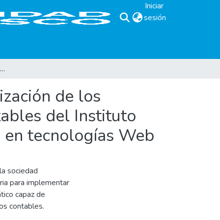
Iniciar
sesión
(current)
istema informático para la optimización de los procesos de cobro de servicios y consolidados contables del Instituto Salvadoreño de Rehabilitación de Inválidos basado en tecnologías Web
ización de los
ables del Instituto
o en tecnologías Web
la sociedad
aria para implementar
ático capaz de
os contables.