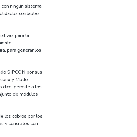
a con ningún sistema
solidados contables,
ativas para la
miento,
a, para generar los
nado SIPCON por sus
suario y Modo
 dice, permite a los
onjunto de módulos
de los cobros por los
es y concretos con