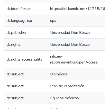
dc.identifier.uri
https://hdl.handle.net/11715/166
dc.language.iso
spa
dc.publisher
Universidad Don Bosco
dc.rights
Universidad Don Bosco
info:eu-
dc.rights.accessrights
repo/semantics/openAccess
dc.subject
Biomédica
dc.subject
Plan de capacitación
dc.subject
Equipos médicos