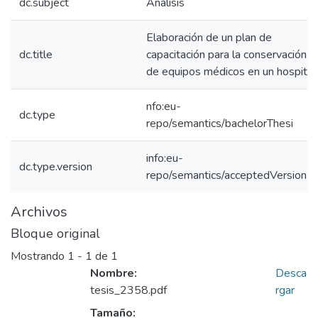
dc.subject
Análisis
Elaboración de un plan de
dc.title
capacitación para la conservación
de equipos médicos en un hospital.
nfo:eu-
dc.type
repo/semantics/bachelorThesi
info:eu-
dc.type.version
repo/semantics/acceptedVersion
Archivos
Bloque original
Mostrando
1 - 1 de 1
Nombre:
Desca
tesis_2358.pdf
rgar
Tamaño: