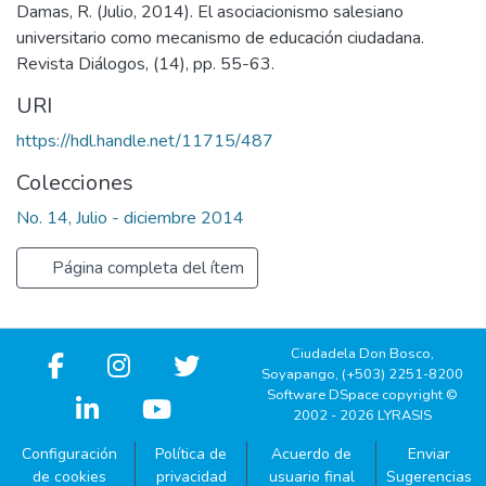
Damas, R. (Julio, 2014). El asociacionismo salesiano
universitario como mecanismo de educación ciudadana.
Revista Diálogos, (14), pp. 55-63.
URI
https://hdl.handle.net/11715/487
Colecciones
No. 14, Julio - diciembre 2014
Página completa del ítem
Ciudadela Don Bosco,
Soyapango, (+503) 2251-8200
Software DSpace copyright ©
2002 - 2026 LYRASIS
Configuración
Política de
Acuerdo de
Enviar
de cookies
privacidad
usuario final
Sugerencias