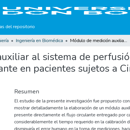
cas del repositorio
iería
Ingeniería en Biomédica
Módulo de medición auxiliar al sistema de perfusión que determina el flujo sanguíneo circulante en pacientes sujetos a Cirugía de Corazón Abierto.
xiliar al sistema de perfusi
lante en pacientes sujetos a C
Resumen
El estudio de la presente investigación fue propuesto con
mostrar detalladamente la elaboración de un módulo auxil
presente directamente el flujo circulante entregado por c
considerablemente el tiempo requerido en la calibración 
disminuiría el error humano en la toma de mediciones, ha