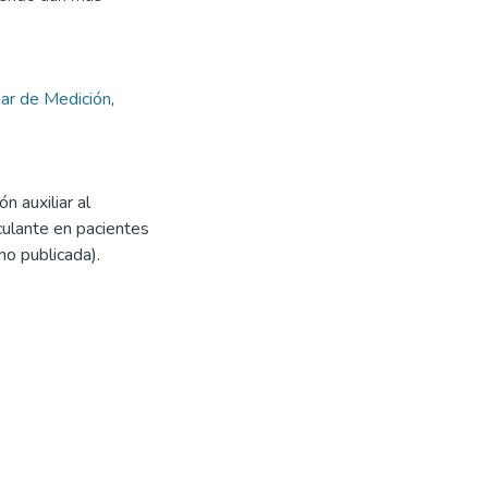
iar de Medición
,
n auxiliar al
culante en pacientes
no publicada).