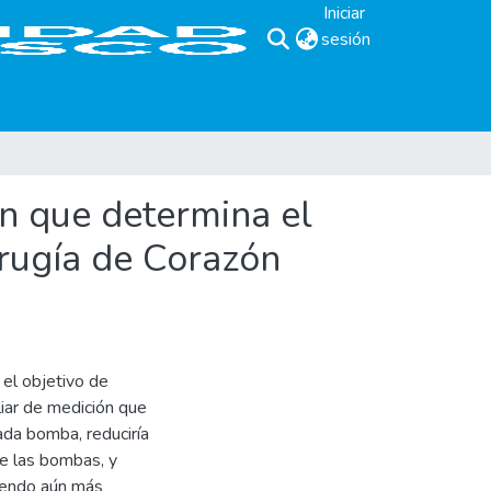
Iniciar
sesión
(current)
ón que determina el
irugía de Corazón
 el objetivo de
iar de medición que
ada bomba, reduciría
de las bombas, y
ciendo aún más