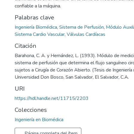
confiable a la máquina.
Palabras clave
Ingeniería Biomédica
,
Sistema de Perfusión
,
Módulo Auxil
Sistema Cardio Vascular
,
Válvulas Cardíacas
Citación
Barahona, C. A. y Hernández, L. (1993). Módulo de medició
sistema de perfusión que determina el flujo sanguíneo cir
sujetos a Cirugía de Corazón Abierto. (Tesis de Ingeniería 
Universidad Don Bosco, San Salvador, El Salvador, C.A.
URI
https://hdl.handle.net/11715/2203
Colecciones
Ingeniería en Biomédica
Página completa del ítem