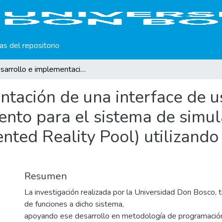
cas del repositorio
Desarrollo e implementación de una interface de usuario interactiva y un módulo de entrenamiento para el sistema de simulación de juego de billar ARPool (Augmented Reality Pool) utilizando metodologías de desarrollo ágil.
tación de una interface de us
nto para el sistema de simul
nted Reality Pool) utilizand
Resumen
La investigación realizada por la Universidad Don Bosco, t
de funciones a dicho sistema,
apoyando ese desarrollo en metodología de programación