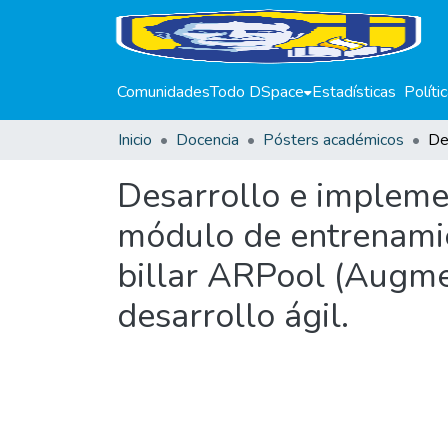
Comunidades
Todo DSpace
Estadísticas
Políti
Inicio
Docencia
Pósters académicos
Desarrollo e implemen
módulo de entrenamie
billar ARPool (Augme
desarrollo ágil.