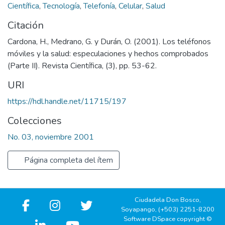
Científica
,
Tecnología
,
Telefonía
,
Celular
,
Salud
Citación
Cardona, H., Medrano, G. y Durán, O. (2001). Los teléfonos
móviles y la salud: especulaciones y hechos comprobados
(Parte II). Revista Científica, (3), pp. 53-62.
URI
https://hdl.handle.net/11715/197
Colecciones
No. 03, noviembre 2001
Página completa del ítem
Ciudadela Don Bosco,
Soyapango, (+503) 2251-8200
Software DSpace copyright ©