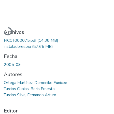
Cargando...
Archivos
FICCT000075.pdf
(14.38 MB)
instaladores.zip
(87.65 MB)
Fecha
2005-09
Autores
Ortega Martínez, Domenike Eunicee
Turcios Cubias, Boris Ernesto
Turcios Silva, Fernando Arturo
Editor