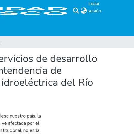
Iniciar
sesión
(current)
 los servicios de desarrollo de sistemas y administración de redes de la Superintendencia de Informática Institucional de la Comisión Ejecutiva Hidroeléctrica del Río Lempa (CEL) ante la privatización
ervicios de desarrollo
intendencia de
idroeléctrica del Río
esa nuestro país, la
 ve afectada por el
titucional, no es la