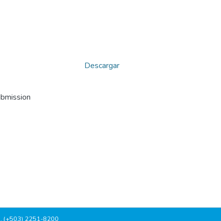
Descargar
ubmission
, (+503) 2251-8200