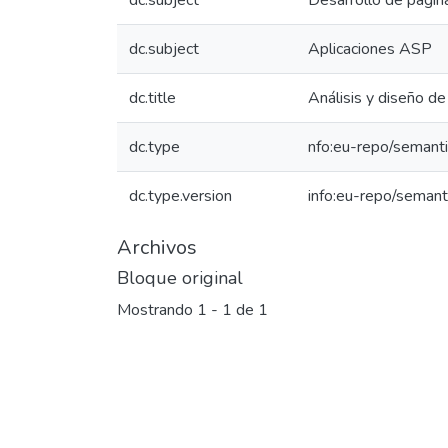
dc.subject
Desarrollo de pagi
dc.subject
Aplicaciones ASP
dc.title
Análisis y diseño d
dc.type
nfo:eu-repo/semanti
dc.type.version
info:eu-repo/semant
Archivos
Bloque original
Mostrando
1 - 1 de 1