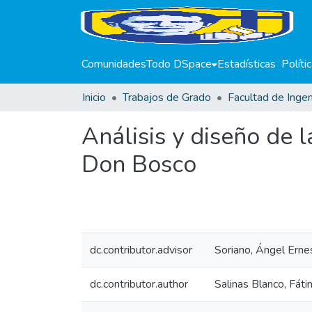
Comunidades
Todo DSpace
Estadísticas
Políti
Inicio
Trabajos de Grado
Facultad de Ingen
Análisis y diseño de 
Don Bosco
dc.contributor.advisor
Soriano, Ángel Erne
dc.contributor.author
Salinas Blanco, Fáti