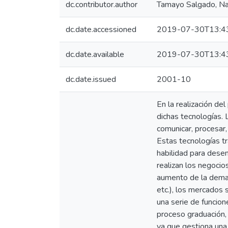
dc.contributor.author
Tamayo Salgado, N
dc.date.accessioned
2019-07-30T13:4
dc.date.available
2019-07-30T13:4
dc.date.issued
2001-10
En la realización de
dichas tecnologías. 
comunicar, procesar,
Estas tecnologías t
habilidad para desen
realizan los negocio
aumento de la demand
etc.), los mercados 
una serie de funcion
proceso graduación, 
ya que gestiona una