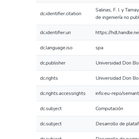
Salinas, F. I. y Tam
dc.identifier.citation
de ingeniería no pub
dc.identifier.uri
https://hdl.handle
dc.language.iso
spa
dc.publisher
Universidad Don Bo
dc.rights
Universidad Don Bo
dc.rights.accessrights
info:eu-repo/seman
dc.subject
Computación
dc.subject
Desarrollo de plataf