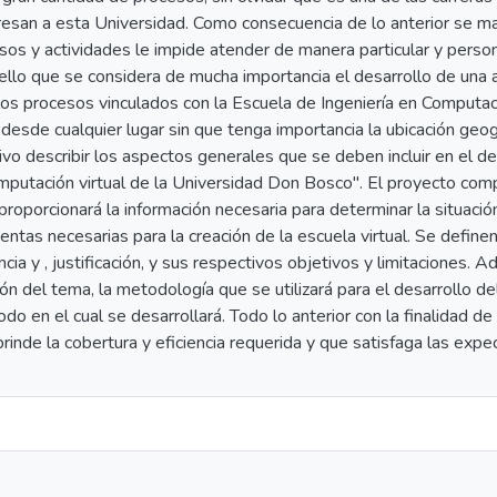
resan a esta Universidad. Como consecuencia de lo anterior se m
esos y actividades le impide atender de manera particular y pers
ello que se considera de mucha importancia el desarrollo de una a
los procesos vinculados con la Escuela de Ingeniería en Computaci
 desde cualquier lugar sin que tenga importancia la ubicación geo
ivo describir los aspectos generales que se deben incluir en el de
mputación virtual de la Universidad Don Bosco". El proyecto com
roporcionará la información necesaria para determinar la situació
entas necesarias para la creación de la escuela virtual. Se defi
ncia y , justificación, y sus respectivos objetivos y limitaciones.
ión del tema, la metodología que se utilizará para el desarrollo de
íodo en el cual se desarrollará. Todo lo anterior con la finalidad 
rinde la cobertura y eficiencia requerida y que satisfaga las expe