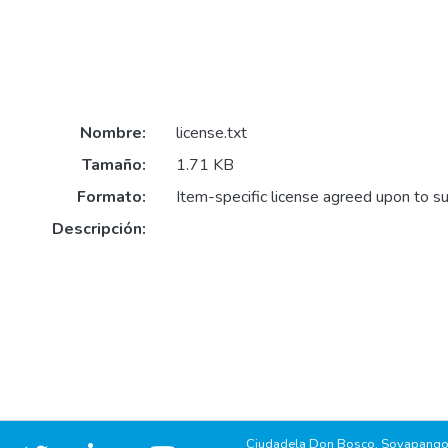
Nombre:
license.txt
Tamaño:
1.71 KB
Formato:
Item-specific license agreed upon to s
Descripción:
Ciudadela Don Bosco, Soyapango