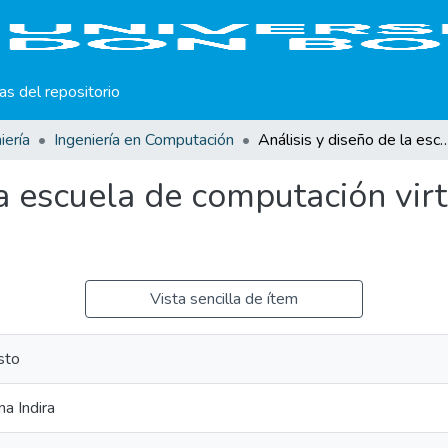
cas del repositorio
iería
Ingeniería en Computación
Análisis y diseño de la escuela de computación virtual de l
la escuela de computación vir
Vista sencilla de ítem
sto
ma Indira