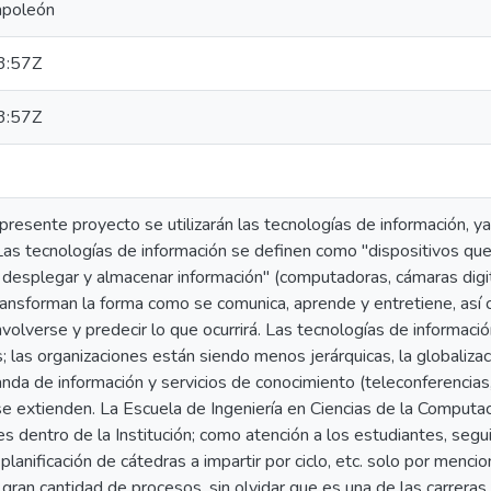
apoleón
3:57Z
3:57Z
l presente proyecto se utilizarán las tecnologías de información, y
Las tecnologías de información se definen como "dispositivos que u
 desplegar y almacenar información" (computadoras, cámaras digitale
ransforman la forma como se comunica, aprende y entretiene, así
volverse y predecir lo que ocurrirá. Las tecnologías de informac
s; las organizaciones están siendo menos jerárquicas, la globaliza
a de información y servicios de conocimiento (teleconferencias, 
se extienden. La Escuela de Ingeniería en Ciencias de la Computa
es dentro de la Institución; como atención a los estudiantes, se
planificación de cátedras a impartir por ciclo, etc. solo por menci
 gran cantidad de procesos, sin olvidar que es una de las carrer