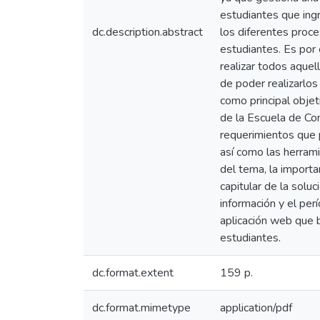
estudiantes que ing
dc.description.abstract
los diferentes proc
estudiantes. Es por 
realizar todos aquel
de poder realizarlos
como principal objet
de la Escuela de Co
requerimientos que p
así como las herrami
del tema, la importa
capitular de la soluc
información y el per
aplicación web que b
estudiantes.
dc.format.extent
159 p.
dc.format.mimetype
application/pdf