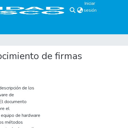
Iniciar
sesión
(current)
cimiento de firmas
escripción de los
ware de
 El documento
re el
l equipo de hardware
 los métodos