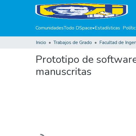
Comunidades
Todo DSpace
Estadísticas
Políti
Inicio
Trabajos de Grado
Facultad de Ingen
Prototipo de softwar
manuscritas
Cargando...