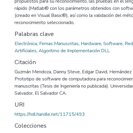
propuestos para su reconocimiento, las pruebas en el len
rápido (Matlab® con los parámetros obtenidos con softw
(creado en Visual Basic®), así como la validación del mét
reconocimiento seleccionado.
Palabras clave
Electrónica
,
Firmas Manuscritas
,
Hardware
,
Software
,
Red
Artificiales
,
Algoritmo de Implementación DLL
Citación
Guzmán Mendoza, Danny Steve, Edgar David, Hernández 
Prototipo de software de computadora para reconocimien
manuscritas (Tesis de Ingeniería no publicada). Universid
Salvador, El Salvador CA.
URI
https://hdl.handle.net/11715/493
Colecciones