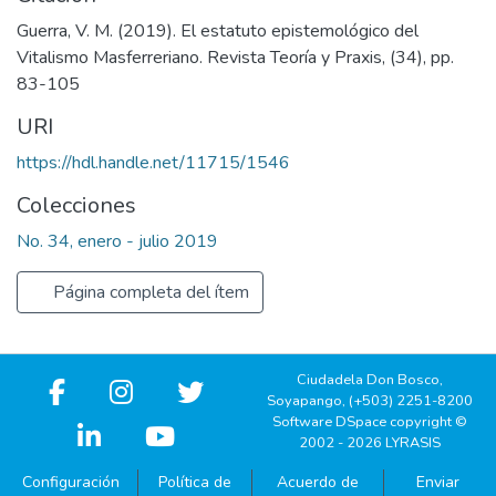
Guerra, V. M. (2019). El estatuto epistemológico del
Vitalismo Masferreriano. Revista Teoría y Praxis, (34), pp.
83-105
URI
https://hdl.handle.net/11715/1546
Colecciones
No. 34, enero - julio 2019
Página completa del ítem
Ciudadela Don Bosco,
Soyapango, (+503) 2251-8200
Software DSpace copyright ©
2002 - 2026 LYRASIS
Configuración
Política de
Acuerdo de
Enviar