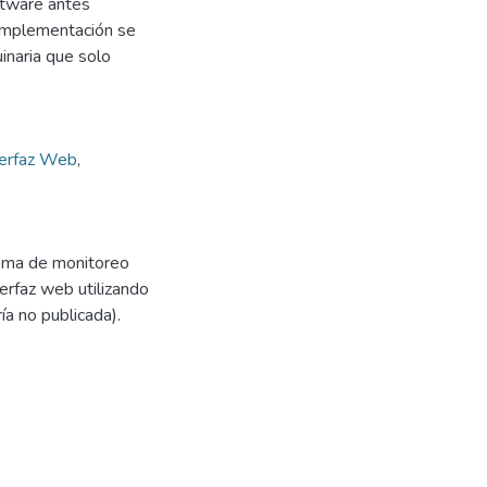
oftware antes
 implementación se
inaria que solo
terfaz Web
,
tema de monitoreo
erfaz web utilizando
 no publicada).