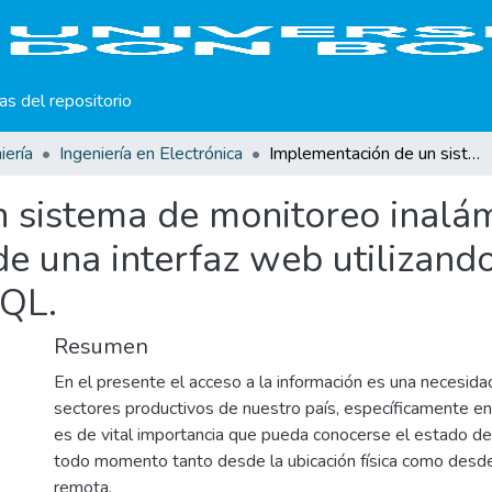
cas del repositorio
iería
Ingeniería en Electrónica
Implementación de un sistema de monitoreo inalámbrico de una variable analógica por medio de una interfaz web utilizando GNU/LINUX, APACHE, PHP y MYSQL.
 sistema de monitoreo inalám
de una interfaz web utilizan
QL.
Resumen
En el presente el acceso a la información es una necesida
sectores productivos de nuestro país, específicamente en 
es de vital importancia que pueda conocerse el estado de
todo momento tanto desde la ubicación física como desde 
remota.