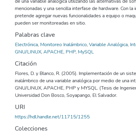
de una variable analógica utilizando las alternativas de s
mencionadas y una sencilla interfase de hardware. Con la
pretende agregar nuevas funcionalidades a equipo o maqu
pueden ser monitoreadas en sitio.
Palabras clave
Electrónica
,
Monitoreo Inalámbrico
,
Variable Analógica
,
In
GNU/LINUX
,
APACHE
,
PHP
,
MySQL
Citación
Flores, D. y Blanco, R. (2005). Implementación de un sis
inalámbrico de una variable analógica por medio de una int
GNU/LINUX, APACHE, PHP y MYSQL. (Tesis de Ingeniería
Universidad Don Bosco, Soyapango, El Salvador.
URI
https://hdl.handle.net/11715/1255
Colecciones