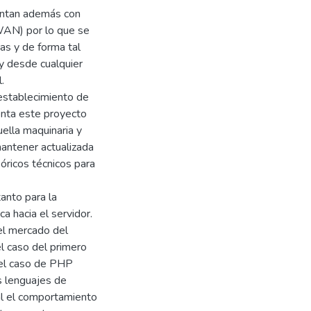
entan además con
AN) por lo que se
as y de forma tal
y desde cualquier
.
establecimiento de
enta este proyecto
ella maquinaria y
antener actualizada
óricos técnicos para
anto para la
a hacia el servidor.
 el mercado del
 caso del primero
n el caso de PHP
s lenguajes de
al el comportamiento