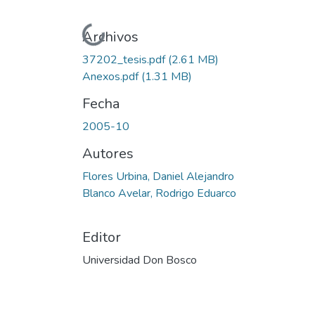
Cargando...
Archivos
37202_tesis.pdf
(2.61 MB)
Anexos.pdf
(1.31 MB)
Fecha
2005-10
Autores
Flores Urbina, Daniel Alejandro
Blanco Avelar, Rodrigo Eduarco
Editor
Universidad Don Bosco