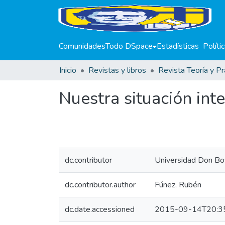
Comunidades
Todo DSpace
Estadísticas
Políti
Inicio
Revistas y libros
Revista Teoría y Pr
Nuestra situación int
dc.contributor
Universidad Don Bo
dc.contributor.author
Fúnez, Rubén
dc.date.accessioned
2015-09-14T20:3