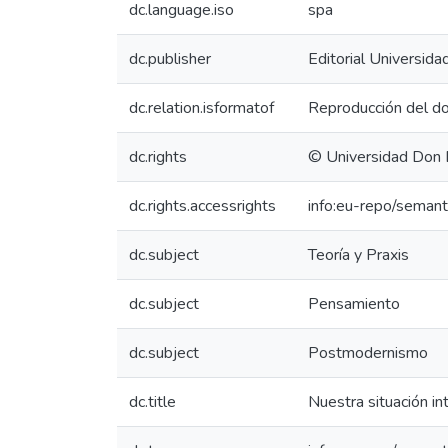
dc.language.iso
spa
dc.publisher
Editorial Universid
dc.relation.isformatof
Reproducción del do
dc.rights
© Universidad Don
dc.rights.accessrights
info:eu-repo/seman
dc.subject
Teoría y Praxis
dc.subject
Pensamiento
dc.subject
Postmodernismo
dc.title
Nuestra situación i