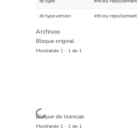
dc.type
info:eu-repo/semanti
dc.type.version
info:eu-repo/semant
Archivos
Bloque original
Mostrando
1 - 1 de 1
Cargando...
Bloque de licencias
Mostrando
1 - 1 de 1