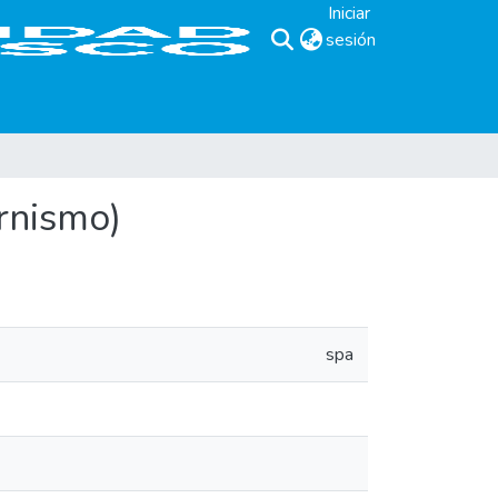
Iniciar
sesión
(current)
rnismo)
spa