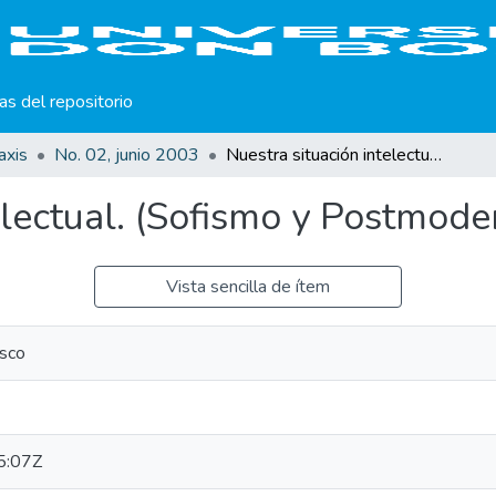
cas del repositorio
axis
No. 02, junio 2003
Nuestra situación intelectual. (Sofismo y Postmodernismo)
electual. (Sofismo y Postmode
Vista sencilla de ítem
sco
5:07Z