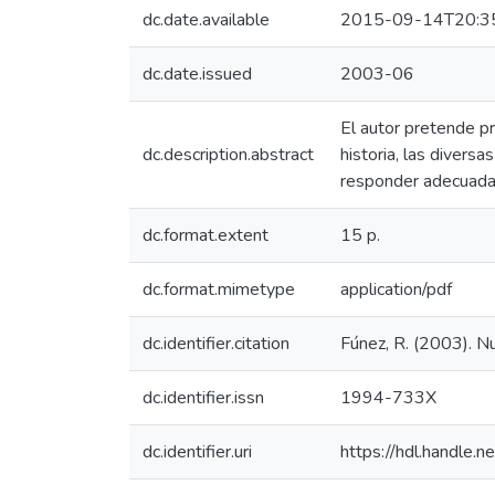
dc.date.available
2015-09-14T20:3
dc.date.issued
2003-06
El autor pretende pr
dc.description.abstract
historia, las divers
responder adecuadam
dc.format.extent
15 p.
dc.format.mimetype
application/pdf
dc.identifier.citation
Fúnez, R. (2003). Nu
dc.identifier.issn
1994-733X
dc.identifier.uri
https://hdl.handle