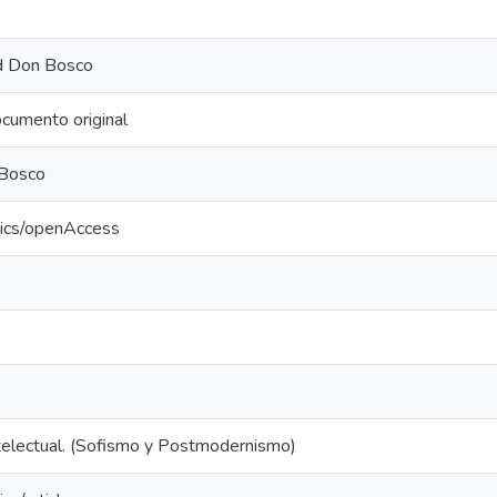
ad Don Bosco
cumento original
 Bosco
tics/openAccess
ntelectual. (Sofismo y Postmodernismo)