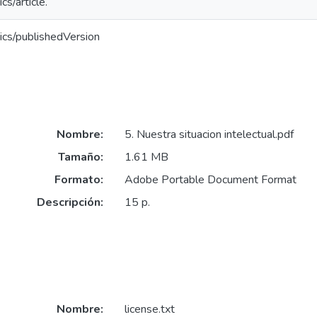
cs/article.
ics/publishedVersion
Nombre:
5. Nuestra situacion intelectual.pdf
Tamaño:
1.61 MB
Formato:
Adobe Portable Document Format
Descripción:
15 p.
Nombre:
license.txt