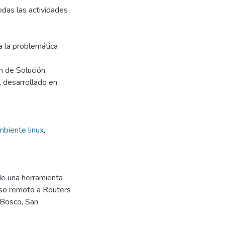
odas las actividades
a la problemática
n de Solución.
o, desarrollado en
mbiente linux
,
o de una herramienta
ceso remoto a Routers
n Bosco, San