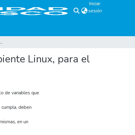
Iniciar
sesión
(current)
centralizada en ambiente Linux, para el diagnóstico y acceso remoto a Routers Cisco
iente Linux, para el
to de variables que
e cumpla, deben
 mismas, en un