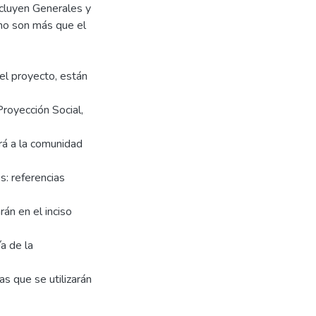
incluyen Generales y
 no son más que el
el proyecto, están
Proyección Social,
rá a la comunidad
s: referencias
án en el inciso
a de la
s que se utilizarán