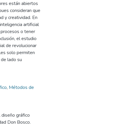
ores están abiertos
o, pues consideran que
d y creatividad. En
teligencia artificial
 procesos o tener
lusión, el estudio
cial de revolucionar
ales solo permiten
 de lado su
fico
,
Métodos de
el diseño gráfico
sidad Don Bosco.