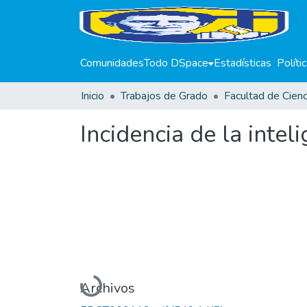
Comunidades
Todo DSpace
Estadísticas
Políti
Inicio
Trabajos de Grado
Incidencia de la intel
Cargando...
Archivos