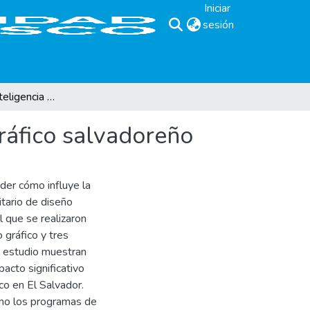
Iniciar
sesión
(current)
Incidencia de la inteligencia artificial en el diseño gráfico salvadoreño
 gráfico salvadoreño
der cómo influye la
citario de diseño
el que se realizaron
 gráfico y tres
l estudio muestran
mpacto significativo
co en El Salvador.
omo los programas de