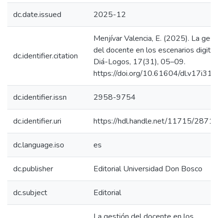
dc.date.issued
2025-12
Menjívar Valencia, E. (2025). La gest
del docente en los escenarios digital
dc.identifier.citation
Diá-Logos, 17(31), 05–09.
https://doi.org/10.61604/dl.v17i31.
dc.identifier.issn
2958-9754
dc.identifier.uri
https://hdl.handle.net/11715/2871
dc.language.iso
es
dc.publisher
Editorial Universidad Don Bosco
dc.subject
Editorial
La gestión del docente en los