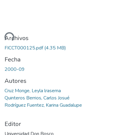
ando...
Archivos
FICCT000125.pdf
(4.35 MB)
Fecha
2000-09
Autores
Cruz Monge, Leyla lrasema
Quinteros Berrios, Carlos Josué
Rodríguez Fuentez, Karina Guadalupe
Editor
Universidad Don Bosco