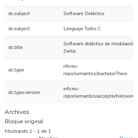
dc.subject
Software Didáctico
dc.subject
Lenguaje Turbo C
Software didáctico de modulación
dc.title
Delta.
nfo:eu-
dc.type
repo/semantics/bachelorThesi
info:eu-
dc.type.version
repo/semantics/acceptedVersion
Archivos
Bloque original
Mostrando
1 - 1 de 1