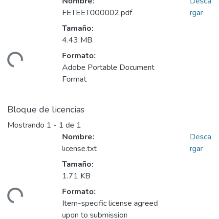
Nombre:
Desca
FETEET000002.pdf
rgar
Tamaño:
4.43 MB
Formato:
ando...
Adobe Portable Document
Format
Bloque de licencias
Mostrando
1 - 1 de 1
Nombre:
Desca
license.txt
rgar
Tamaño:
1.71 KB
Formato:
ando...
Item-specific license agreed
upon to submission