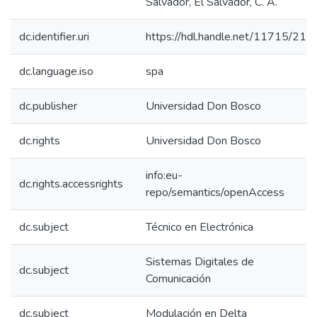
Salvador, El Salvador, C. A.
dc.identifier.uri
https://hdl.handle.net/11715/210
dc.language.iso
spa
dc.publisher
Universidad Don Bosco
dc.rights
Universidad Don Bosco
info:eu-
dc.rights.accessrights
repo/semantics/openAccess
dc.subject
Técnico en Electrónica
Sistemas Digitales de
dc.subject
Comunicación
dc.subject
Modulación en Delta