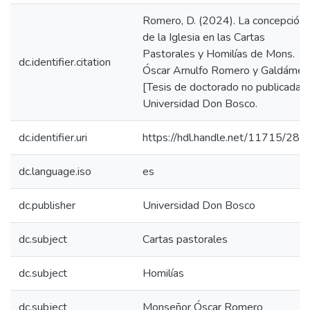
Romero, D. (2024). La concepción
de la Iglesia en las Cartas
Pastorales y Homilías de Mons.
dc.identifier.citation
Óscar Arnulfo Romero y Galdámez
[Tesis de doctorado no publicada].
Universidad Don Bosco.
dc.identifier.uri
https://hdl.handle.net/11715/287
dc.language.iso
es
dc.publisher
Universidad Don Bosco
dc.subject
Cartas pastorales
dc.subject
Homilías
dc.subject
Monseñor Óscar Romero