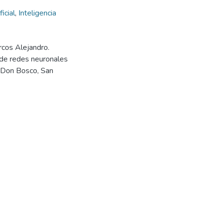
ficial
,
Inteligencia
rcos Alejandro.
de redes neuronales
ad Don Bosco, San