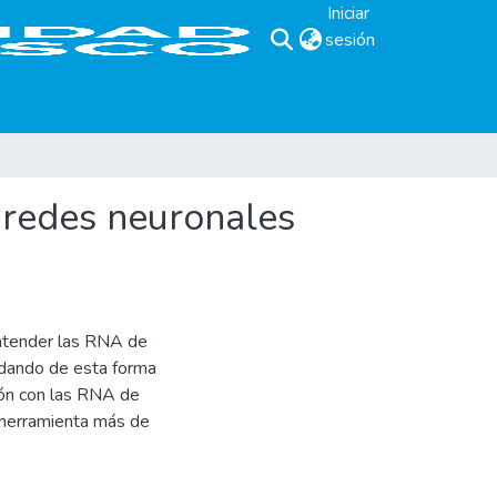
Iniciar
sesión
(current)
 redes neuronales
entender las RNA de
, dando de esta forma
ión con las RNA de
 herramienta más de