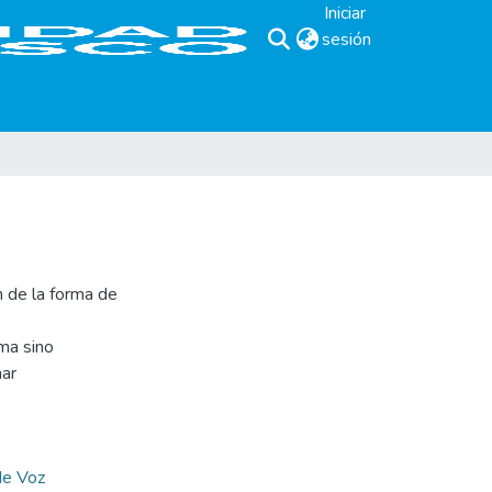
Iniciar
sesión
(current)
n de la forma de
ema sino
nar
de Voz