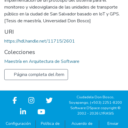
Implementación de un prototipo del sistema para el
monitoreo y videovigilancia de las unidades de transporte
público en la ciudad de San Salvador basado en IoT y GPS.
[Tesis de maestría, Universidad Don Bosco]
URI
https://hdl.handle.net/11715/2601
Colecciones
Maestría en Arquitectura de Software
Página completa del ítem
Ciudadela Don Bosco,
Soyapango, (+503) 2251-8200
Software DSpace copyright ©
2002 - 2026 LYRASIS
Configuración
Política de
Acuerdo de
Enviar