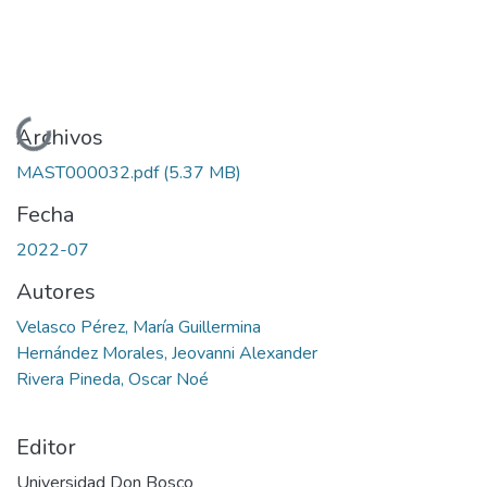
Cargando...
Archivos
MAST000032.pdf
(5.37 MB)
Fecha
2022-07
Autores
Velasco Pérez, María Guillermina
Hernández Morales, Jeovanni Alexander
Rivera Pineda, Oscar Noé
Editor
Universidad Don Bosco