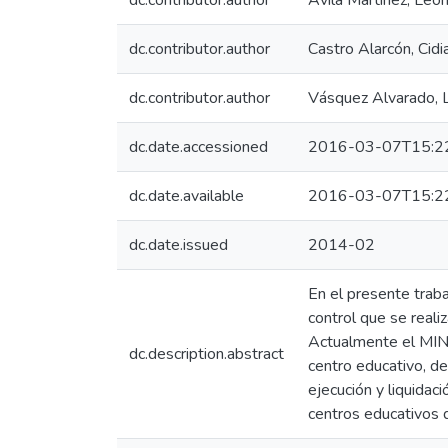
dc.contributor.author
Ávila Martínez, Leon
dc.contributor.author
Castro Alarcón, Cidi
dc.contributor.author
Vásquez Alvarado, L
dc.date.accessioned
2016-03-07T15:2
dc.date.available
2016-03-07T15:2
dc.date.issued
2014-02
En el presente traba
control que se reali
Actualmente el MINED
dc.description.abstract
centro educativo, de
ejecución y liquidac
centros educativos d