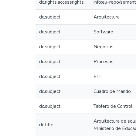
dc.rights.accessrights
info:eu-repo/seman
dc.subject
Arquitectura
dc.subject
Software
dc.subject
Negocios
dc.subject
Procesos
dc.subject
ETL
dc.subject
Cuadro de Mando
dc.subject
Tablero de Control
Arquitectura de solu
dc.title
Ministerio de Educac