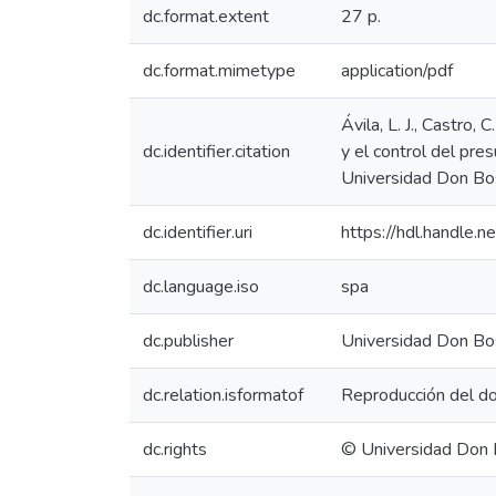
dc.format.extent
27 p.
dc.format.mimetype
application/pdf
Ávila, L. J., Castro
dc.identifier.citation
y el control del pre
Universidad Don Bos
dc.identifier.uri
https://hdl.handle
dc.language.iso
spa
dc.publisher
Universidad Don Bo
dc.relation.isformatof
Reproducción del do
dc.rights
© Universidad Don