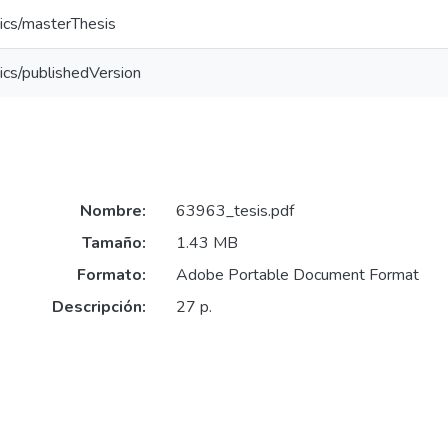
ics/masterThesis
ics/publishedVersion
Nombre:
63963_tesis.pdf
Tamaño:
1.43 MB
Formato:
Adobe Portable Document Format
Descripción:
27 p.