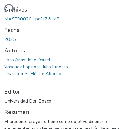
gando...
Archivos
MAST000201.pdf
(7.8 MB)
Fecha
2025
Autores
Lazo Arias, José Daniel
Vásquez Espinoza, Julio Ernesto
Urías Torres, Héctor Alfonso
Editor
Universidad Don Bosco
Resumen
El presente proyecto tiene como objetivo diseñar e
implementar un sistema web propio de gestión de activos