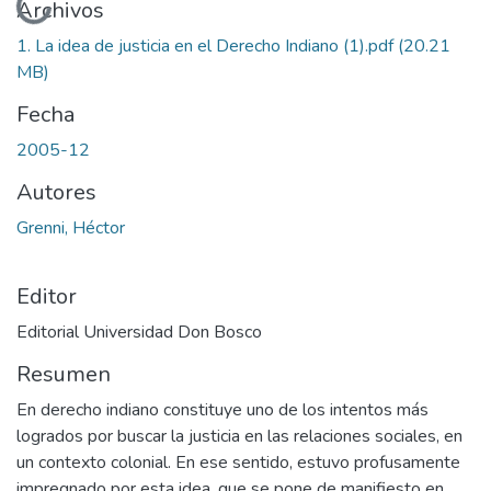
Cargando...
Archivos
1. La idea de justicia en el Derecho Indiano (1).pdf
(20.21
MB)
Fecha
2005-12
Autores
Grenni, Héctor
Editor
Editorial Universidad Don Bosco
Resumen
En derecho indiano constituye uno de los intentos más
logrados por buscar la justicia en las relaciones sociales, en
un contexto colonial. En ese sentido, estuvo profusamente
impregnado por esta idea, que se pone de manifiesto en