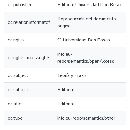
dc.publisher
Editorial Universidad Don Bosco
Reproducción del documento
dc.relation.isformatof
original
dc.rights
© Universidad Don Bosco
info:eu-
dc.rights.accessrights
repo/semantics/openAccess
dc.subject
Teoría y Praxis
dc.subject
Editorial
dc.title
Editorial
dc.type
info:eu-repo/semantics/other