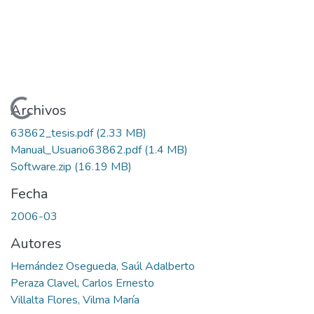
Cargando...
Archivos
63862_tesis.pdf
(2.33 MB)
Manual_Usuario63862.pdf
(1.4 MB)
Software.zip
(16.19 MB)
Fecha
2006-03
Autores
Hernández Osegueda, Saúl Adalberto
Peraza Clavel, Carlos Ernesto
Villalta Flores, Vilma María