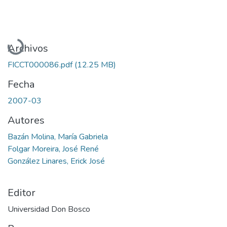
Cargando...
Archivos
FICCT000086.pdf
(12.25 MB)
Fecha
2007-03
Autores
Bazán Molina, María Gabriela
Folgar Moreira, José René
González Linares, Erick José
Editor
Universidad Don Bosco