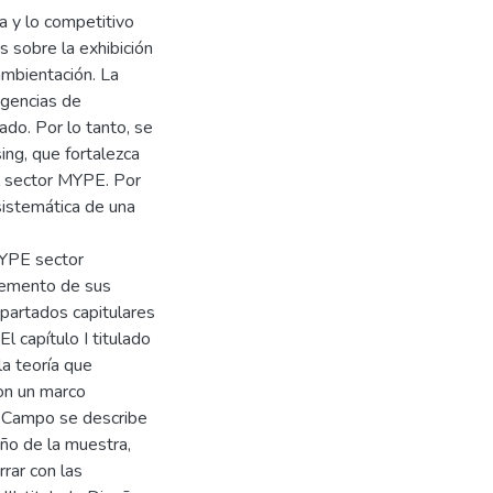
 y lo competitivo
 sobre la exhibición
ambientación. La
igencias de
do. Por lo tanto, se
ing, que fortalezca
l sector MYPE. Por
 sistemática de una
MYPE sector
cremento de sus
apartados capitulares
l capítulo I titulado
a teoría que
on un marco
de Campo se describe
ño de la muestra,
rrar con las