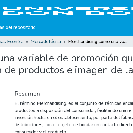
cas del repositorio
Facultad de Ciencias Económicas
Mercadotécnia
Merchandising como una variable de promoción que contribuya en la presentación, rotación de productos e imagen de la Mediana y Pequeña Empresa (MYPE).
na variable de promoción que
ón de productos e imagen de 
Resumen
El término Merchandising, es el conjunto de técnicas enc
productos a disposición del consumidor, facilitando una ren
inversión hecha en el establecimiento, por parte del fabric
distribuidores, con el objeto de brindar un contacto direct
consumidor y el producto.