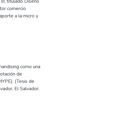
II, titulado Diseño
tor comercio
porte a la micro y
rchandising como una
rotación de
YPE). (Tesis de
vador, El Salvador,