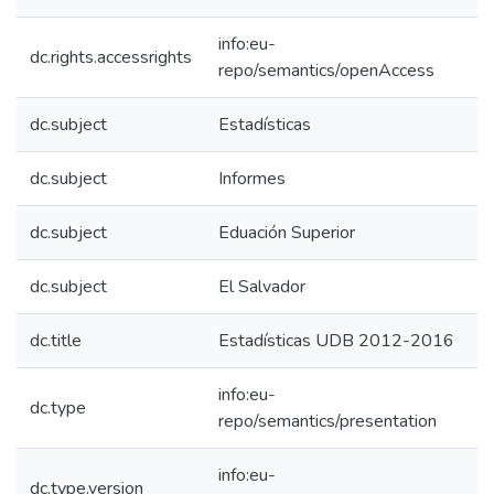
info:eu-
dc.rights.accessrights
repo/semantics/openAccess
dc.subject
Estadísticas
dc.subject
Informes
dc.subject
Eduación Superior
dc.subject
El Salvador
dc.title
Estadísticas UDB 2012-2016
info:eu-
dc.type
repo/semantics/presentation
info:eu-
dc.type.version