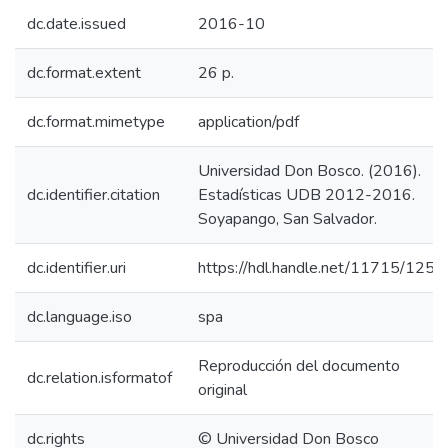
dc.date.issued
2016-10
dc.format.extent
26 p.
dc.format.mimetype
application/pdf
Universidad Don Bosco. (2016).
dc.identifier.citation
Estadísticas UDB 2012-2016.
Soyapango, San Salvador.
dc.identifier.uri
https://hdl.handle.net/11715/1251
dc.language.iso
spa
Reproducción del documento
dc.relation.isformatof
original
dc.rights
© Universidad Don Bosco