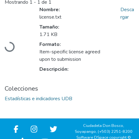
Mostrando
1 - 1 de 1
Nombre:
Desca
license.txt
rgar
Tamaño:
Cargando...
1.71 KB
Formato:
Item-specific license agreed
upon to submission
Descripción:
Colecciones
Estadísticas e indicadores UDB
Ciudadela Don Bosco,
Soyapango, (+503) 2251-8200
Software DSpace copyright ©