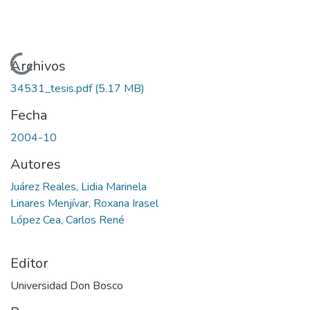
Cargando...
Archivos
34531_tesis.pdf
(5.17 MB)
Fecha
2004-10
Autores
Juárez Reales, Lidia Marinela
Linares Menjívar, Roxana Irasel
López Cea, Carlos René
Editor
Universidad Don Bosco