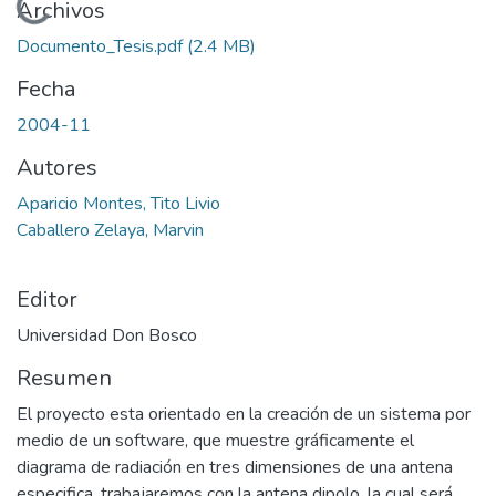
Cargando...
Archivos
Documento_Tesis.pdf
(2.4 MB)
Fecha
2004-11
Autores
Aparicio Montes, Tito Livio
Caballero Zelaya, Marvin
Editor
Universidad Don Bosco
Resumen
El proyecto esta orientado en la creación de un sistema por
medio de un software, que muestre gráficamente el
diagrama de radiación en tres dimensiones de una antena
especifica, trabajaremos con la antena dipolo, la cual será