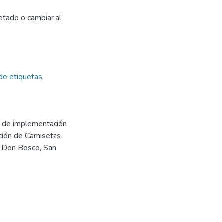
uetado o cambiar al
de etiquetas
,
dad de implementación
ción de Camisetas
d Don Bosco, San