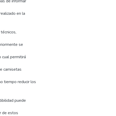
más de informar
ealizado en la
 técnicos,
eriormente se
 cual permitirá
 de camisetas
o tiempo reducir los
tibilidad puede
ir de estos