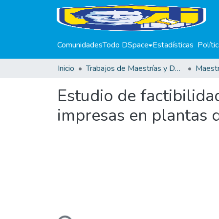
Comunidades
Todo DSpace
Estadísticas
Políti
Inicio
Trabajos de Maestrías y Doctorados
Estudio de factibilid
impresas en plantas 
Cargando...