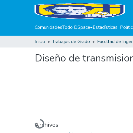
Comunidades
Todo DSpace
Estadísticas
Políti
Inicio
Trabajos de Grado
Facultad de Ingen
Diseño de transmisio
Cargando...
Archivos