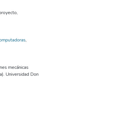
 proyecto,
 computadoras
,
iones mecánicas
da). Universidad Don