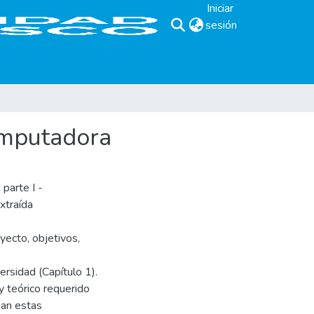
Iniciar
sesión
(current)
omputadora
 parte I -
xtraída
yecto, objetivos,
versidad (Capítulo 1).
y teórico requerido
ean estas