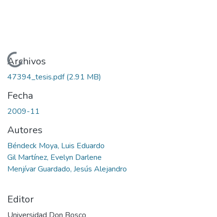
Cargando...
Archivos
47394_tesis.pdf
(2.91 MB)
Fecha
2009-11
Autores
Béndeck Moya, Luis Eduardo
Gil Martínez, Evelyn Darlene
Menjívar Guardado, Jesús Alejandro
Editor
Universidad Don Bosco