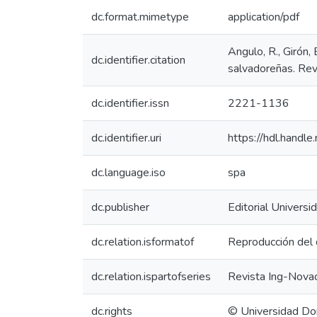
dc.format.mimetype
application/pdf
Angulo, R., Girón
dc.identifier.citation
salvadoreñas. Rev
dc.identifier.issn
2221-1136
dc.identifier.uri
https://hdl.handl
dc.language.iso
spa
dc.publisher
Editorial Univers
dc.relation.isformatof
Reproducción del 
dc.relation.ispartofseries
Revista Ing-Novac
dc.rights
© Universidad Do