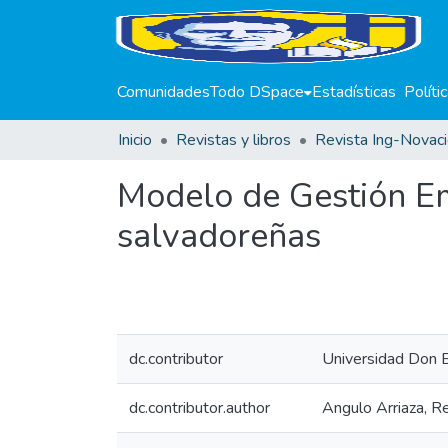
Comunidades
Todo DSpace
Estadísticas
Políti
Inicio
Revistas y libros
Revista Ing-Novac
Modelo de Gestión Em
salvadoreñas
dc.contributor
Universidad Don 
dc.contributor.author
Angulo Arriaza, R