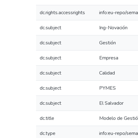
dc.rights.accessrights
info:eu-repo/sem
dc.subject
Ing-Novación
dc.subject
Gestión
dc.subject
Empresa
dc.subject
Calidad
dc.subject
PYMES
dc.subject
El Salvador
dc.title
Modelo de Gestió
dc.type
info:eu-repo/seman