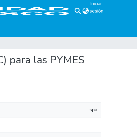
Iniciar
sesión
(current)
C) para las PYMES
spa