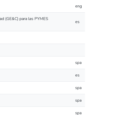
eng
lidad (GE&C) para las PYMES
es
spa
es
spa
spa
spa