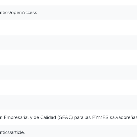
antics/openAccess
n Empresarial y de Calidad (GE&C) para las PYMES salvadoreña
tics/article.