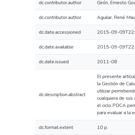
dc.contributor.author
Girón, Ernesto Go
dc.contributor.author
Aguilar, René Maur
dc.date.accessioned
2015-09-09T22:
dc.date.available
2015-09-09T22:
dc.date.issued
2011-08
El presente artíc
la Gestión de Cali
utilizar permitien
dc.description.abstract
cualquiera de sus
el ciclo PDCA per
para evaluar a la
dc.format.extent
10 p.