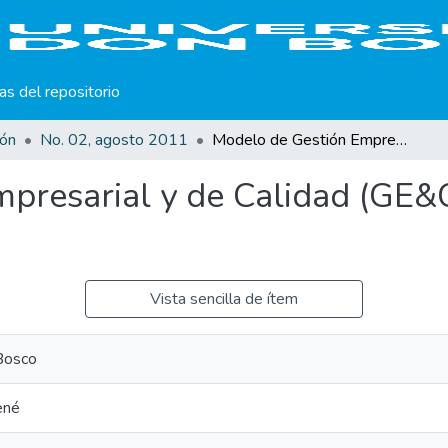
cas del repositorio
ión
No. 02, agosto 2011
Modelo de Gestión Empresarial y de Calidad (GE&C) para las PYMES salvadoreñas
presarial y de Calidad (GE&
Vista sencilla de ítem
Bosco
ené