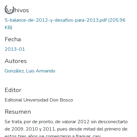
Cargando...
Archivos
5-balance-de-2012-y-desafios-para-2013.pdf
(205.96
KB)
Fecha
2013-01
Autores
González, Luis Armando
Editor
Editorial Universidad Don Bosco
Resumen
Se trata, por de pronto, de valorar 2012 sin desconectarlo
de 2009, 2010 y 2011, pues desde mitad del primero de
estos tres años se comenzaron a fraguar, casi