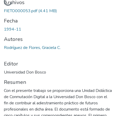
Cargando...
Archivos
FIETO000053.pdf
(4.41 MB)
Fecha
1994-11
Autores
Rodríguez de Flores, Graciela C.
Editor
Universidad Don Bosco
Resumen
Con el presente trabajo se proporciona una Unidad Didáctica
de Conmutación Digital a la Universidad Don Bosco con el
fin de contribuir al adiestramiento práctico de futuros
profesionales en dicha área. El documento está formado de
cinco capítulos y sus correspondientes anexos. El primero