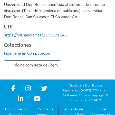
Universidad Don Bosco, orientada al sistema de foros de
discusión. (Tesis de Ingeniería no publicada). Universidad
Don Bosco, San Salvador, El Salvador CA.
URI
https://hdl.handle.net/11715/1141
Colecciones
Ingeniería en Computación
Página completa del ítem
Ciudadela Don Bosco,
Soyapango, (+503) 2251-8200
Software DSpace copyright ©
2002 - 2026 LYRASIS
Configuración
Política de
Acuerdo de
Enviar
de cookies
privacidad
usuario final
Sugerencias