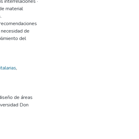
s interrelaciones ·
 de material
.
 y recomendaciones
a necesidad de
plimiento del
talarias
,
diseño de áreas
niversidad Don