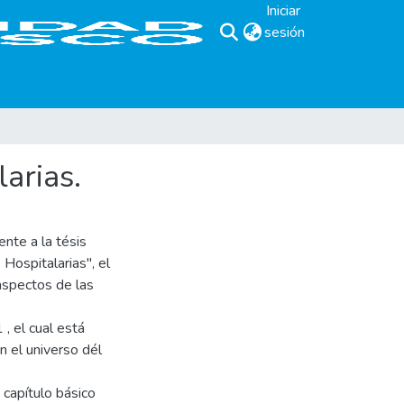
Iniciar
sesión
(current)
larias.
nte a la tésis
Hospitalarias", el
 aspectos de las
, el cual está
n el universo dél
n capítulo básico