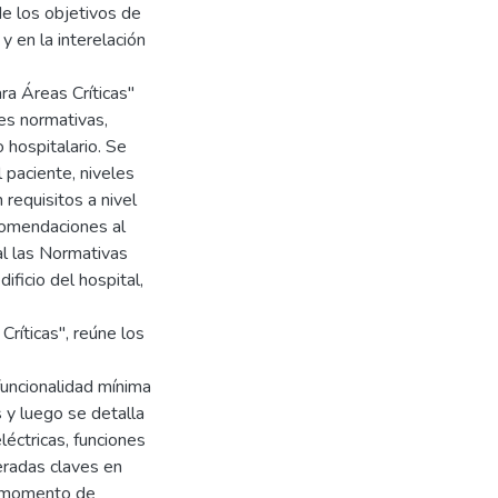
de los objetivos de
 y en la interelación
ra Áreas Críticas"
les normativas,
o hospitalario. Se
l paciente, niveles
requisitos a nivel
ecomendaciones al
l las Normativas
ificio del hospital,
Críticas", reúne los
funcionalidad mínima
 y luego se detalla
léctricas, funciones
eradas claves en
l momento de