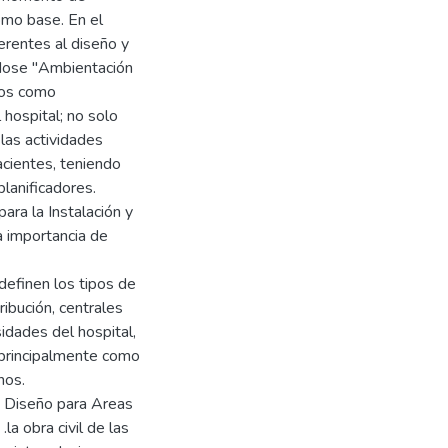
omo base. En el
ferentes al diseño y
ndose "Ambientación
dos como
 hospital; no solo
las actividades
acientes, teniendo
lanificadores.
ara la Instalación y
a importancia de
 definen los tipos de
ibución, centrales
idades del hospital,
 principalmente como
nos.
e Diseño para Areas
.la obra civil de las