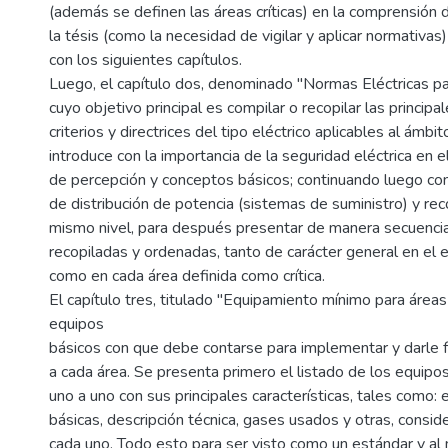
(además se definen las áreas críticas) en la comprensión 
la tésis (como la necesidad de vigilar y aplicar normativas)
con los siguientes capítulos.
Luego, el capítulo dos, denominado "Normas Eléctricas pa
cuyo objetivo principal es compilar o recopilar las principa
criterios y directrices del tipo eléctrico aplicables al ámbit
introduce con la importancia de la seguridad eléctrica en e
de percepción y conceptos básicos; continuando luego con 
de distribución de potencia (sistemas de suministro) y r
mismo nivel, para después presentar de manera secuencia
recopiladas y ordenadas, tanto de carácter general en el ed
como en cada área definida como crítica.
El capítulo tres, titulado "Equipamiento mínimo para áreas 
equipos
básicos con que debe contarse para implementar y darle 
a cada área. Se presenta primero el listado de los equipos
uno a uno con sus principales características, tales como: e
básicas, descripción técnica, gases usados y otras, consid
cada uno. Todo esto para ser visto como un estándar y a