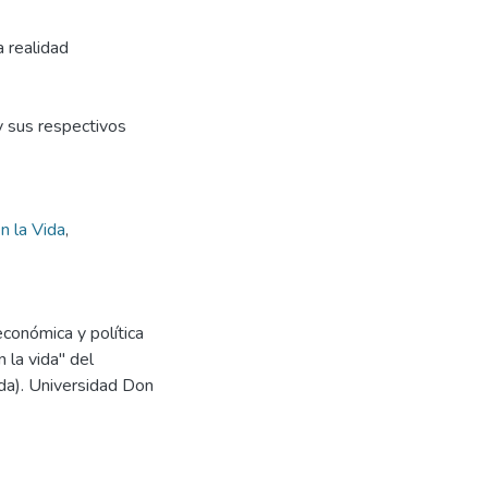
a realidad
y sus respectivos
n la Vida
,
económica y política
 la vida" del
ada). Universidad Don