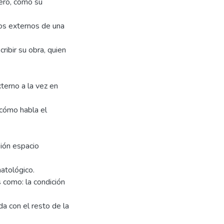
mero, como su
tos externos de una
ribir su obra, quien
externo a la vez en
 cómo habla el
ión espacio
natológico.
 como: la condición
da con el resto de la