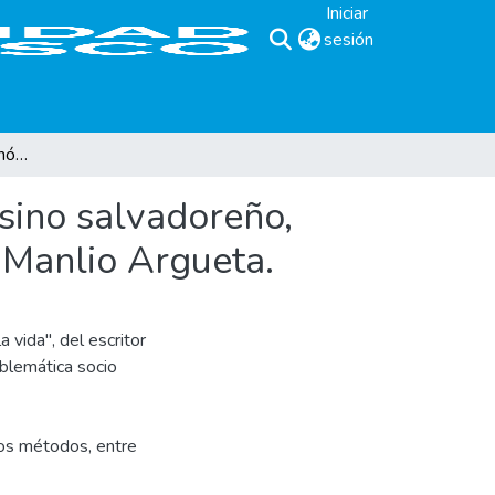
Iniciar
sesión
(current)
Problemática socio económica y política del campesino salvadoreño, reflejada en la obra "Un día en la vida" del escritor Manlio Argueta.
sino salvadoreño,
r Manlio Argueta.
a vida", del escritor
oblemática socio
rios métodos, entre