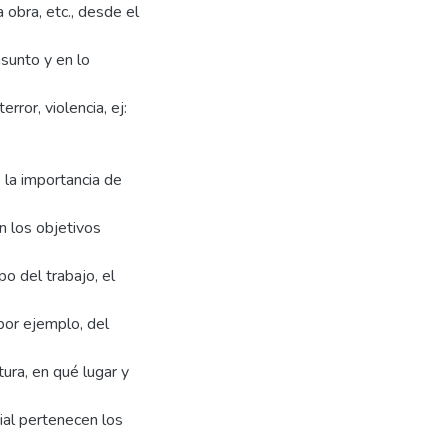
a obra, etc., desde el
 asunto y en lo
ror, violencia, ej:
o la importancia de
an los objetivos
po del trabajo, el
 por ejemplo, del
tura, en qué lugar y
ial pertenecen los