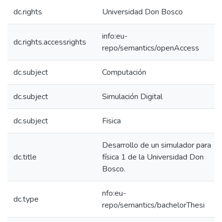
dc.rights
Universidad Don Bosco
info:eu-
dc.rights.accessrights
repo/semantics/openAccess
dc.subject
Computación
dc.subject
Simulación Digital
dc.subject
Fisica
Desarrollo de un simulador para
dc.title
física 1 de la Universidad Don
Bosco.
nfo:eu-
dc.type
repo/semantics/bachelorThesi