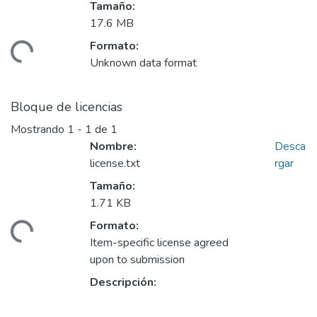
Tamaño:
17.6 MB
Formato:
ando...
Unknown data format
Bloque de licencias
Mostrando
1 - 1 de 1
Nombre:
Desca
license.txt
rgar
Tamaño:
1.71 KB
Formato:
ando...
Item-specific license agreed
upon to submission
Descripción: