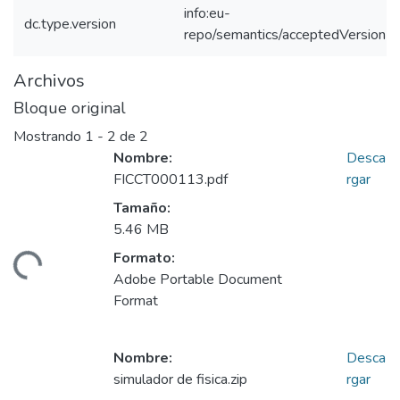
info:eu-
dc.type.version
repo/semantics/acceptedVersion
Archivos
Bloque original
Mostrando
1 - 2 de 2
Nombre:
Desca
FICCT000113.pdf
rgar
Tamaño:
5.46 MB
Formato:
ando...
Adobe Portable Document
Format
Nombre:
Desca
simulador de fisica.zip
rgar