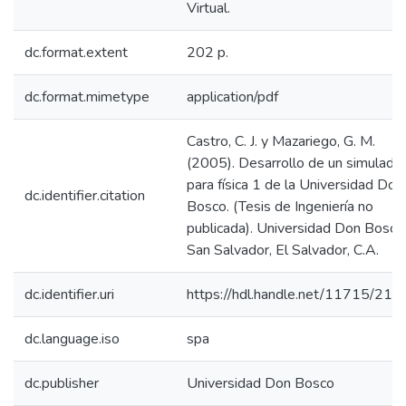
Virtual.
dc.format.extent
202 p.
dc.format.mimetype
application/pdf
Castro, C. J. y Mazariego, G. M.
(2005). Desarrollo de un simulado
para física 1 de la Universidad Don
dc.identifier.citation
Bosco. (Tesis de Ingeniería no
publicada). Universidad Don Bosco
San Salvador, El Salvador, C.A.
dc.identifier.uri
https://hdl.handle.net/11715/210
dc.language.iso
spa
dc.publisher
Universidad Don Bosco