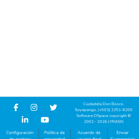
Ciudadela Don Bosco,
Soyapango, (+503) 2251-8200
Software DSpace copyright ©
2002 - 2026 LYRASIS
Configuración
Política de
Acuerdo de
Enviar