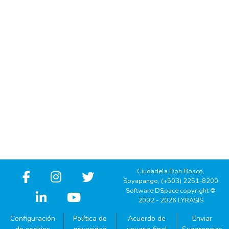
Ciudadela Don Bosco,
Soyapango, (+503) 2251-8200
Software DSpace copyright ©
2002 - 2026 LYRASIS
Configuración
Política de
Acuerdo de
Enviar