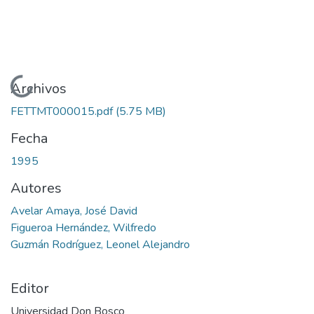
Cargando...
Archivos
FETTMT000015.pdf
(5.75 MB)
Fecha
1995
Autores
Avelar Amaya, José David
Figueroa Hernández, Wilfredo
Guzmán Rodríguez, Leonel Alejandro
Editor
Universidad Don Bosco