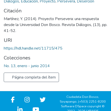
Diálogos
,
Educación
,
Proyecto
,
Persevera
,
Deserción
Citación
Martínez, Y. (2014). Proyecto Persevera: una respuesta
desde la Universidad Don Bosco. Revista Diálogos, (13), pp.
41-52.
URI
https://hdl.handle.net/11715/475
Colecciones
No. 13, enero - junio 2014
Página completa del ítem
Ciudadela Don Bosco,
Soyapango, (+503) 2251-8200
Software DSpace copyright ©